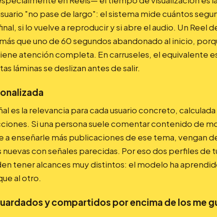
specialmente en Reels— el tiempo de visualización es la 
usuario "no pase de largo": el sistema mide cuántos segu
l final, si lo vuelve a reproducir y si abre el audio. Un Reel
 más que uno de 60 segundos abandonado al inicio, porq
iene atención completa. En carruseles, el equivalente e
s láminas se deslizan antes de salir.
sonalizada
al es la relevancia para cada usuario concreto, calculada 
racciones. Si una persona suele comentar contenido de m
 a enseñarle más publicaciones de ese tema, vengan d
s nuevas con señales parecidas. Por eso dos perfiles de
n tener alcances muy distintos: el modelo ha aprendid
que al otro.
uardados y compartidos por encima de los me g