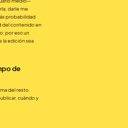
usuario medio—
rla, darle me
más probabilidad
ad del contenido en
; por eso un
 la edición sea
mpo de
ma del resto.
ublicar, cuándo y