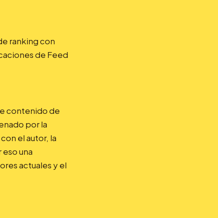
de ranking con
licaciones de Feed
rte contenido de
enado por la
on el autor, la
r eso una
ores actuales y el