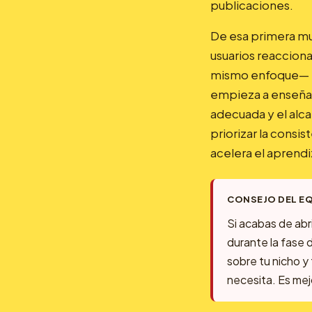
publicaciones.
De esa primera mu
usuarios reacciona
mismo enfoque— el
empieza a enseñarl
adecuada y el alca
priorizar la consi
acelera el aprendi
CONSEJO DEL E
Si acabas de abr
durante la fase d
sobre tu nicho y
necesita. Es mejo