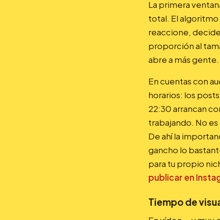
La primera ventana
total. El algoritm
reaccione, decide 
proporción al tama
abre a más gente.
En cuentas con au
horarios: los post
22:30 arrancan co
trabajando. No es 
De ahí la importan
gancho lo bastante
para tu propio nic
publicar en Inst
Tiempo de visu