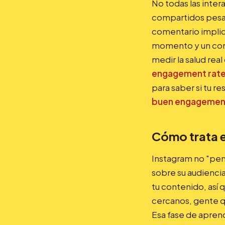
No todas las inter
compartidos pesan
comentario implica
momento y un comp
medir la salud real
engagement rat
para saber si tu r
buen engagement
Cómo trata e
Instagram no "pen
sobre su audiencia
tu contenido, así
cercanos, gente q
Esa fase de apren