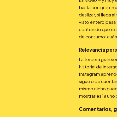
En vídeo —y muy e
basta con que un 
deslizar, si llega a
visto entero pesa
contenido que ret
de consumo: cuánta
Relevancia per
La tercera gran señ
historial de inte
Instagram aprende
sigue o de cuenta
mismo nicho puede
mostrarles" a uno 
Comentarios, g