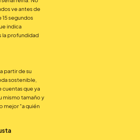
señal reina. No
ndos ve antes de
 de 15 segundos
ue indica
s la profundidad
a partir de su
oda sostenible,
e cuentas que ya
 tu mismo tamaño y
o mejor "a quién
usta