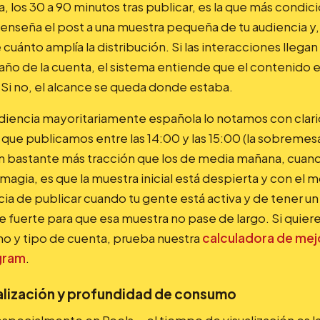
, los 30 a 90 minutos tras publicar, es la que más condic
o enseña el post a una muestra pequeña de tu audiencia 
cuánto amplía la distribución. Si las interacciones llegan
ño de la cuenta, el sistema entiende que el contenido e
 Si no, el alcance se queda donde estaba.
diencia mayoritariamente española lo notamos con clari
s que publicamos entre las 14:00 y las 15:00 (la sobremesa
n bastante más tracción que los de media mañana, cuand
magia, es que la muestra inicial está despierta y con el m
cia de publicar cuando tu gente está activa y de tener u
 fuerte para que esa muestra no pase de largo. Si quieres
ho y tipo de cuenta, prueba nuestra
calculadora de mej
agram
.
alización y profundidad de consumo