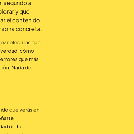
n, segundo a
plorar y qué
ar el contenido
ersona concreta.
spañoles a las que
e verdad, cómo
s errores que más
cción. Nada de
ido que verás en
eñarte
dad de tu