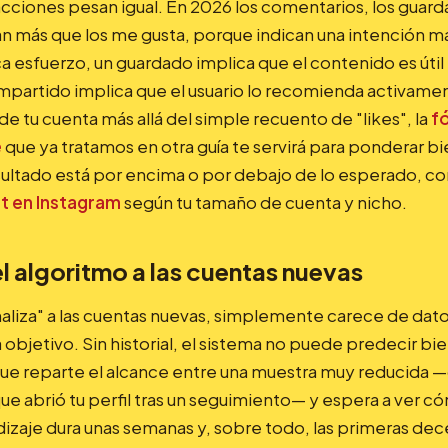
acciones pesan igual. En 2026 los comentarios, los guard
 más que los me gusta, porque indican una intención má
 esfuerzo, un guardado implica que el contenido es útil 
artido implica que el usuario lo recomienda activament
 de tu cuenta más allá del simple recuento de "likes", la
f
e
que ya tratamos en otra guía te servirá para ponderar bi
esultado está por encima o por debajo de lo esperado, co
 en Instagram
según tu tamaño de cuenta y nicho.
l algoritmo a las cuentas nuevas
aliza" a las cuentas nuevas, simplemente carece de datos
 objetivo. Sin historial, el sistema no puede predecir bi
 que reparte el alcance entre una muestra muy reducida 
ue abrió tu perfil tras un seguimiento— y espera a ver c
dizaje dura unas semanas y, sobre todo, las primeras de