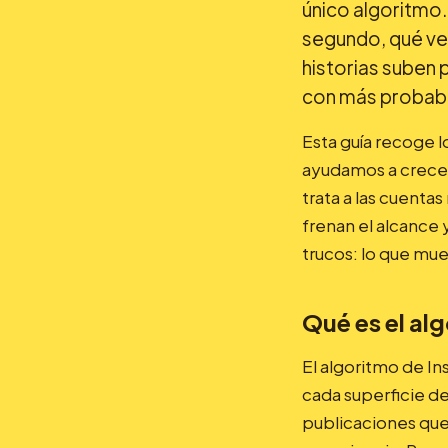
único algoritmo.
segundo, qué ves
historias suben
con más probabil
Esta guía recoge l
ayudamos a crecer
trata a las cuenta
frenan el alcance 
trucos: lo que mue
Qué es el al
El algoritmo de I
cada superficie de
publicaciones que 