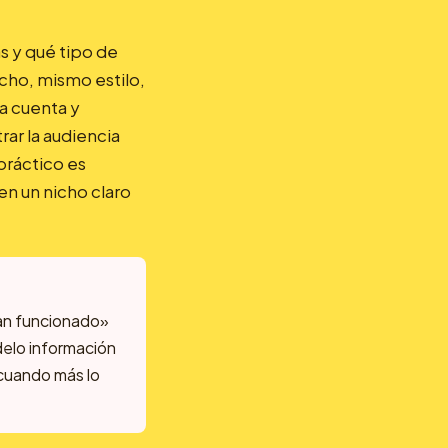
s y qué tipo de
icho, mismo estilo,
a cuenta y
rar la audiencia
práctico es
en un nicho claro
 han funcionado»
odelo información
 cuando más lo