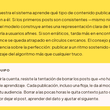
estra el sistema aprende qué tipo de contenido publica
n a él. Si los primeros posts son consistentes —mismo n
 modelo construye antes una representación clara de l
a a usuarios afines. Si son erráticos, tarda más en encont
nce se queda atrapado en círculos cercanos. El consejo 
stencia sobre la perfección: publicar a un ritmo sostenido 
zaje del algoritmo más que cualquier truco.
QUIPO
ir la cuenta, resiste la tentación de borrar los posts que «no
e aprendizaje. Cada publicación, incluso una floja, le da al m
 tu audiencia. Borrar a las pocas horas le quita contexto justo
r dejar el post, aprender del dato y ajustar el siguiente.