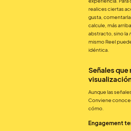
experiencia. Para
realices ciertas a
gusta, comentarla,
calcule, más arrib
abstracto, sino la
mismo Reel puede 
idéntica.
Señales que
visualización
Aunque las señale
Conviene conocerl
cómo.
Engagement t