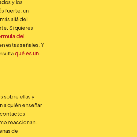
ados y los
s fuerte: un
más allá del
e. Si quieres
órmula del
en estas señales. Y
nsulta
qué es un
 sobre ellas y
en a quién enseñar
—contactos
ómo reaccionan.
cenas de